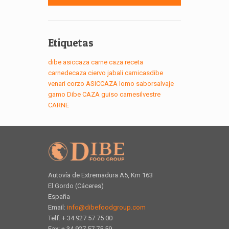
Etiquetas
dibe
asiccaza
carne
caza
receta
carnedecaza
ciervo
jabali
carnicasdibe
venari
corzo
ASICCAZA
lomo
saborsalvaje
gamo
Dibe
CAZA
guiso
carnesilvestre
CARNE
Autovía de Extremadura A5, Km 163
El Gordo (Cáceres)
España
Email:
info@dibefoodgroup.com
Telf. + 34 927 57 75 00
Fax: + 34 927 57 75 59