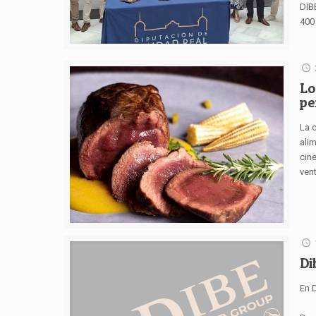
DIB
400
Lo
pe
La 
ali
cin
vent
Di
En 