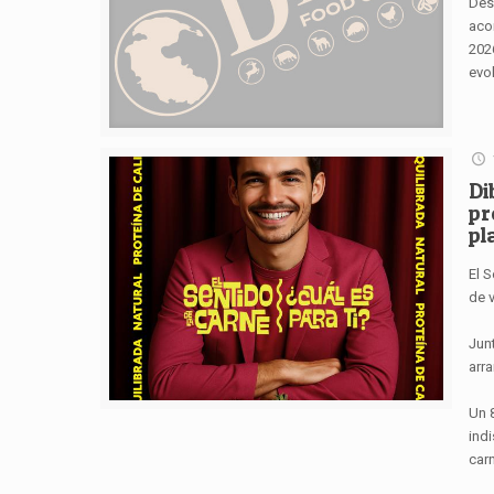
Des
aco
202
evol
Di
pr
pl
El S
de v
Jun
arr
Un 
indi
car