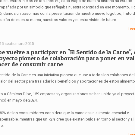
de nuestros inicios en los años 80, cada etapa de nuestra historia ha estado
mpañada por un símbolo que reflejaba nuestra identidad en ese momento. Ho
6, damos un paso más con la presentación de nuestro nuevo logotipo, fruto d
ución de nuestra marca, nuestros valores y nuestra visión de futuro.
Lee
15 septiembre 2025
be vuelve a participar en "El Sentido de la Carne", 
oyecto pionero de colaboración para poner en val
acer de consumir carne
entido de la Carne es una iniciativa pionera que une a todos los eslabones de
alor del sector para trasladar los beneficios y aportaciones de estos alimento
to a Cárnicas Dibe, 159 empresas y organizaciones se han unido ya al proyec
ancó en mayo de 2024.
80% de los consumidores considera que la carne es un alimento esencial e
spensable, mientras que un 72% cree que existen bulos en torno al sector y a l
ne.
Lee