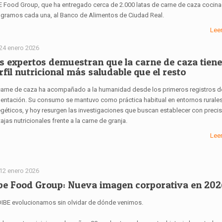
E Food Group, que ha entregado cerca de 2.000 latas de carne de caza cocina
 gramos cada una, al Banco de Alimentos de Ciudad Real.
Lee
24 enero 2026
s expertos demuestran que la carne de caza tien
rfil nutricional más saludable que el resto
carne de caza ha acompañado a la humanidad desde los primeros registros d
mentación. Su consumo se mantuvo como práctica habitual en entornos rurales
egéticos, y hoy resurgen las investigaciones que buscan establecer con preci
ajas nutricionales frente a la carne de granja.
Lee
12 enero 2026
be Food Group: Nueva imagen corporativa en 202
DIBE evolucionamos sin olvidar de dónde venimos.