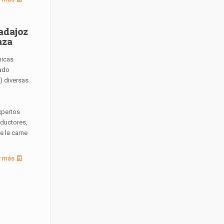
adajoz
aza
nicas
sado
5) diversas
xpertos
oductores,
e la carne
r más