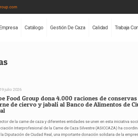
group.com
Empresa
Catálogo
Gestión De Caza
Calidad
Trabaja Co
as
19 julio 2026
be Food Group dona 4.000 raciones de conservas
rne de ciervo y jabalí al Banco de Alimentos de C
al
ector de la carne de caza y diferentes entidades se unen en esta iniciativa soci
ciación Interprofesional de la Carne de Caza Silvestre (ASICCAZA) ha coordin
 la Diputación de Ciudad Real, una importante donación solidaria de la empre