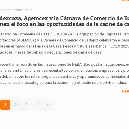
15 septiembre 2025
dexcaza, Agemcex y la Cámara de Comercio de B
nen el foco en las oportunidades de la carne de c
Federación Extremeña de Caza (FEDEXCAZA), la Agrupación de Empresas Cár
ortadoras (AGEMCEX) y la Cámara de Comercio de Badajoz celebraron el pa
nes en el marco de la Feria de la Caza, Pesca y Naturaleza Ibérica (FECIEX 202
ividades, mesas de trabajo y degustaciones de carne de caza.
ncuentro ha reunido en las instalaciones de IFEBA (Badajoz) a instituciones, e
onales e internacionales, representantes de la distribución, empresarios y pr
 debatir sobre los retos, exigencias sanitarias y oportunidades comerciales d
caza, un sector estratégico para la economía y el medio rural de Extremadura.
Lee
1
2
3
4
>