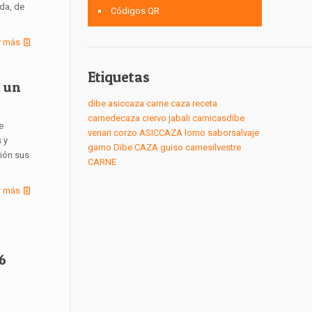
da, de
Códigos QR
r más
Etiquetas
e un
dibe
asiccaza
carne
caza
receta
carnedecaza
ciervo
jabali
carnicasdibe
e
venari
corzo
ASICCAZA
lomo
saborsalvaje
 y
gamo
Dibe
CAZA
guiso
carnesilvestre
sión sus
CARNE
r más
6