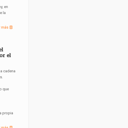
y, en
e la
r más
el
or el
 la cadena
s.
to que
a propia
r más