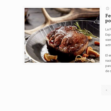
Fe
po
La 
Exp
vier
act
El e
naci
para
de 
<