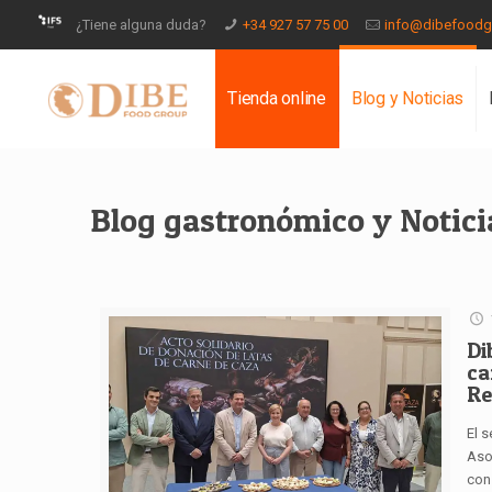
¿Tiene alguna duda?
+34 927 57 75 00
info@dibefood
Tienda online
Blog y Noticias
Blog gastronómico y Notici
Di
ca
Re
El s
Aso
con