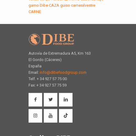
gamo
Dibe
CAZA
guiso
carnesilvestre
CARNE
Autovía de Extremadura A5, Km 163
El Gordo (Cáceres)
España
Email:
info@dibefoodgroup.com
Telf. + 34 927 57 75 00
Fax: + 34 927 57 75 59