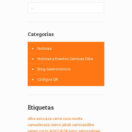
Categorías
Noticias
Noticias y Eventos Cárnicas Dibe
Blog Gastronómico
Códigos QR
Etiquetas
dibe
asiccaza
carne
caza
receta
carnedecaza
ciervo
jabali
carnicasdibe
venari
corzo
ASICCAZA
lomo
saborsalvaje