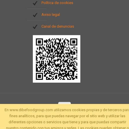
Política de cookies
Aviso legal
Canal de denuncias
En www.dibefoodgroup.com utilizamos cookies propias y de terceros par
fines analíticos, para que puedas navegar por el sitio web y utilizar las
diferentes opciones o servicios que tiene y para que puedas compartir
nuestro contenido con tus amigos y redes. Las cookies pueden obtener o