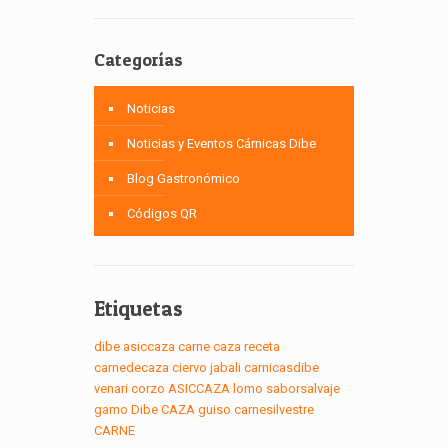
Categorías
Noticias
Noticias y Eventos Cárnicas Dibe
Blog Gastronómico
Códigos QR
Etiquetas
dibe
asiccaza
carne
caza
receta
carnedecaza
ciervo
jabali
carnicasdibe
venari
corzo
ASICCAZA
lomo
saborsalvaje
gamo
Dibe
CAZA
guiso
carnesilvestre
CARNE