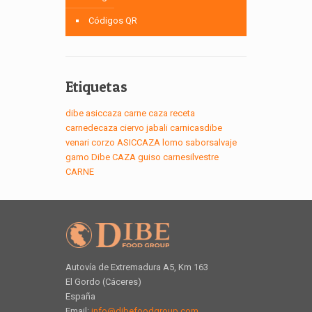
Códigos QR
Etiquetas
dibe
asiccaza
carne
caza
receta
carnedecaza
ciervo
jabali
carnicasdibe
venari
corzo
ASICCAZA
lomo
saborsalvaje
gamo
Dibe
CAZA
guiso
carnesilvestre
CARNE
Autovía de Extremadura A5, Km 163
El Gordo (Cáceres)
España
Email:
info@dibefoodgroup.com