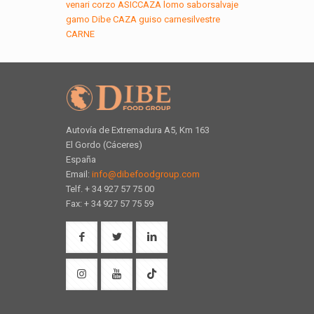
venari
corzo
ASICCAZA
lomo
saborsalvaje
gamo
Dibe
CAZA
guiso
carnesilvestre
CARNE
Autovía de Extremadura A5, Km 163
El Gordo (Cáceres)
España
Email:
info@dibefoodgroup.com
Telf. + 34 927 57 75 00
Fax: + 34 927 57 75 59