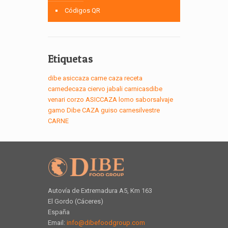
Códigos QR
Etiquetas
dibe
asiccaza
carne
caza
receta
carnedecaza
ciervo
jabali
carnicasdibe
venari
corzo
ASICCAZA
lomo
saborsalvaje
gamo
Dibe
CAZA
guiso
carnesilvestre
CARNE
Autovía de Extremadura A5, Km 163
El Gordo (Cáceres)
España
Email:
info@dibefoodgroup.com