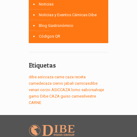
Noticias
Noticias y Eventos Cárnicas Dibe
Blog Gastronómico
Códigos QR
Etiquetas
dibe
asiccaza
carne
caza
receta
carnedecaza
ciervo
jabali
carnicasdibe
venari
corzo
ASICCAZA
lomo
saborsalvaje
gamo
Dibe
CAZA
guiso
carnesilvestre
CARNE