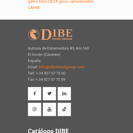
gamo
Dibe
CAZA
guiso
carnesilvestre
CARNE
Autovía de Extremadura A5, Km 163
El Gordo (Cáceres)
España
Email:
info@dibefoodgroup.com
Telf. + 34 927 57 75 00
Fax: + 34 927 57 75 59
Catálogo DIBE