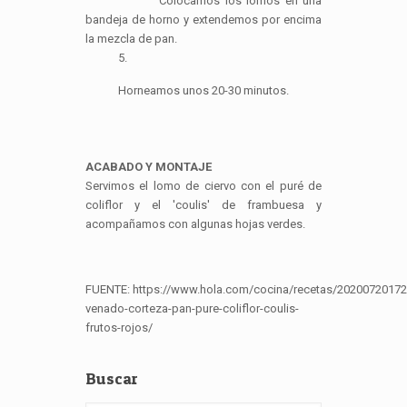
Colocamos los lomos en una
bandeja de horno y extendemos por encima
la mezcla de pan.
5.
Horneamos unos 20-30 minutos.
ACABADO Y MONTAJE
Servimos el lomo de ciervo con el puré de
coliflor y el 'coulis' de frambuesa y
acompañamos con algunas hojas verdes.
FUENTE: https://www.hola.com/cocina/recetas/2020072017
venado-corteza-pan-pure-coliflor-coulis-
frutos-rojos/
Buscar