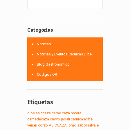
Categorías
Noticias
Noticias y Eventos Cárnicas Dibe
Blog Gastronómico
Códigos QR
Etiquetas
dibe
asiccaza
carne
caza
receta
carnedecaza
ciervo
jabali
carnicasdibe
venari
corzo
ASICCAZA
lomo
saborsalvaje